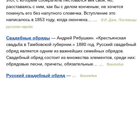
этот, с которым собиратель пестовался век свой, но,
расставаясь с ним, как бы с делом конченым, не хочется
покинуть его без напутного словечка. Вступление это
написалось в 1853 году, когда окончена… …
В.И. Даль. Пословицы
русского народа
Свадебные обряды
— Андрей Рябушкин. «Крестьянская
свадьба в Тамбовской губернии.» 1880 год. Русский свадебный
обряд является одним из важнейших семейных обрядов.
Свадебный обряд состоит из множества элементов, среди них:
обрядовые песни, причеты, обязательные… …
Википедия
Русский свадебный обряд
— …
Википедия