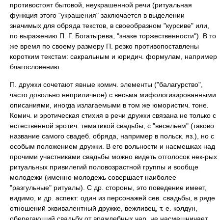
противостоят бытовой, неукрашенной речи (ритуальная
функция этого "украшения" заключается в выделении
значимых для обряда текстов, в своеобразном "курсиве" или,
по выражению П. Г. Богатырева, "знаке торжественности"). В то
же время по своему размеру П. резко противопоставлены
коротким текстам: сакральным и юридич. формулам, например
благословению.
П. дружки сочетают явные комич. элементы ("балагурство",
часто довольно неприличное) с весьма мифологизированными
описаниями, иногда излагаемыми в том же юмористич. тоне.
Комич. и эротическая стихия в речи дружки связана не только с
естественной эротич. тематикой свадьбы, с "весельем" (таково
название самого свадеб. обряда, например в польск. яз.), но с
особым положением дружки. В его вольности и насмешках над
прочими участниками свадьбы можно видеть отголосок нек-рых
ритуальных привилегий половозрастной группы и вообще
молодежи (именно молодежь совершает наиболее
"разгульные" ритуалы). С др. стороны, это поведение имеет,
видимо, и др. аспект: один из персонажей сев. свадьбы, в ряде
отношений эквивалентный дружке, вежливец, т. е. колдун,
оберегающий свадьбу от враждебных чар, не насмешничает