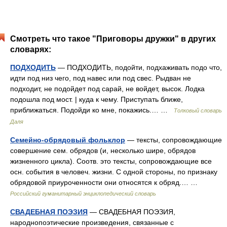
Смотреть что такое "Приговоры дружки" в других
словарях:
ПОДХОДИТЬ
— ПОДХОДИТЬ, подойти, подхаживать подо что,
идти под низ чего, под навес или под свес. Рыдван не
подходит, не подойдет под сарай, не войдет, высок. Лодка
подошла под мост. | куда к чему. Приступать ближе,
приближаться. Подойди ко мне, покажись.… …
Толковый словарь
Даля
Семейно-обрядовый фольклор
— тексты, сопровождающие
совершение сем. обрядов (и, несколько шире, обрядов
жизненного цикла). Соотв. это тексты, сопровождающие все
осн. события в человеч. жизни. С одной стороны, по признаку
обрядовой приуроченности они относятся к обряд.… …
Российский гуманитарный энциклопедический словарь
СВАДЕБНАЯ ПОЭЗИЯ
— СВАДЕБНАЯ ПОЭЗИЯ,
народнопоэтические произведения, связанные с