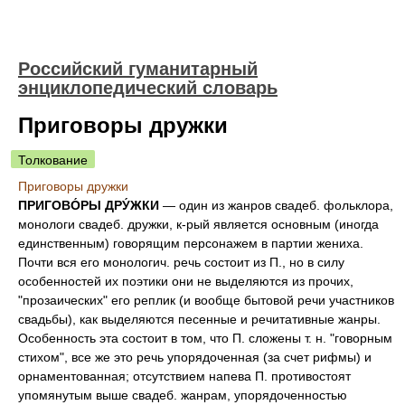
Российский гуманитарный
энциклопедический словарь
Приговоры дружки
Толкование
Приговоры дружки
ПРИГОВО́РЫ ДРУ́ЖКИ
— один из жанров свадеб. фольклора,
монологи свадеб. дружки, к-рый является основным (иногда
единственным) говорящим персонажем в партии жениха.
Почти вся его монологич. речь состоит из П., но в силу
особенностей их поэтики они не выделяются из прочих,
"прозаических" его реплик (и вообще бытовой речи участников
свадьбы), как выделяются песенные и речитативные жанры.
Особенность эта состоит в том, что П. сложены т. н. "говорным
стихом", все же это речь упорядоченная (за счет рифмы) и
орнаментованная; отсутствием напева П. противостоят
упомянутым выше свадеб. жанрам, упорядоченностью