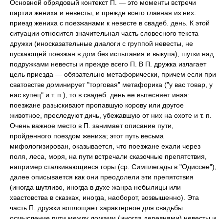
Основной обрядовый контекст П. — это моменты встречи
партии жениха и невесты, и прежде всего главная из них:
приезд жениха с поезжанами к невесте в свадеб. день. К этой
ситуации относится значительная часть словесного текста
дружки (иносказательные диалоги с группой невесты, не
пускающей поезжан в дом без испытания и выкупа), шутки над
подружками невесты и прежде всего П. В П. дружка излагает
цель приезда — обязательно метафорически, причем если при
сватовстве доминирует "торговая" метафорика ("у вас товар, у
нас купец" и т. п.), то в свадеб. день ее вытесняет иная:
поезжане разыскивают пропавшую корову или другое
животное, преследуют дичь, убежавшую от них на охоте и т. п.
Очень важное место в П. занимает описание пути,
пройденного поездом жениха; этот путь весьма
мифологизирован, оказывается, что поезжане ехали через
поля, леса, моря, на пути встречали сказочные препятствия,
например сталкивающиеся горы (ср. Симплегады в "Одиссее"),
далее описывается как они преодолели эти препятствия
(иногда шутливо, иногда в духе жанра небылицы или
хвастовства в сказках, иногда, наоборот, возвышенно). Эта
часть П. дружки воплощает характерное для свадьбы
осмысление пути между домами (иногда деревнями) невесты и